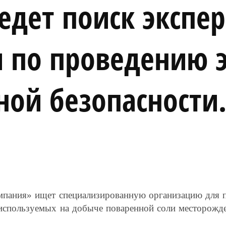
едет поиск экспе
 по проведению 
ой безопасности
пания» ищет специализированную организацию для 
, используемых на добыче поваренной соли месторожд