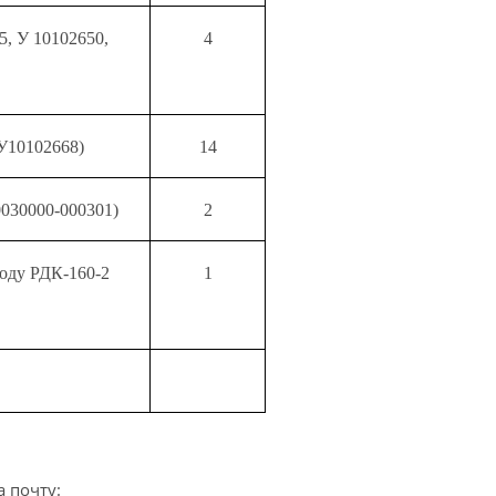
5, У 10102650,
4
-У10102668)
14
030000-000301)
2
оду РДК-160-2
1
 почту: