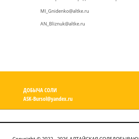
MI_Gnidenko@altke.ru
AN_Bliznuk@altke.ru
ДОБЫЧА СОЛИ
ASK-Bursol@yandex.ru