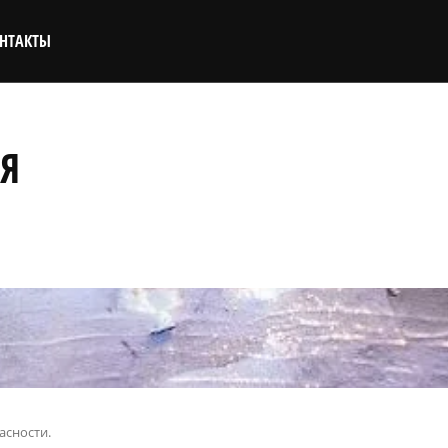
НТАКТЫ
Я
асности.