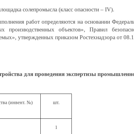
лощадка солепромысла (класс опасности –
IV
).
ыполнения работ определяются на основании Федераль
ых производственных объектов», Правил безопас
емых», утвержденных приказом Ростехнадзора от 08.
стройства для проведения экспертизы промышленно
тва (инвент. №)
шт.
1