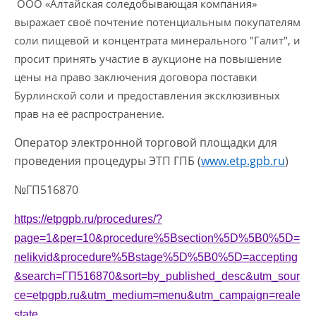
ООО «Алтайская соледобывающая компания»
выражает своё почтение потенциальным покупателям
соли пищевой и концентрата минерального "Галит", и
просит принять участие в аукционе на повышение
цены на право заключения договора поставки
Бурлинской соли и предоставления эксклюзивных
прав на её распространение.
Оператор электронной торговой площадки для
проведения процедуры ЭТП ГПБ (
www.etp.gpb.ru
)
№ГП516870
https://etpgpb.ru/procedures/?
page=1&per=10&procedure%5Bsection%5D%5B0%5D=
nelikvid&procedure%5Bstage%5D%5B0%5D=accepting
&search=ГП516870&sort=by_published_desc&utm_sour
ce=etpgpb.ru&utm_medium=menu&utm_campaign=reale
state